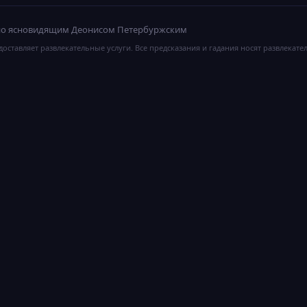
ано ясновидящим Деонисом Петербуржским
оставляет развлекательные услуги. Все предсказания и гадания носят развлекате