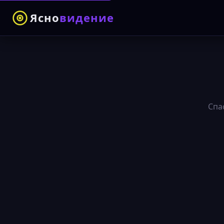
Ясно
видение
Спа