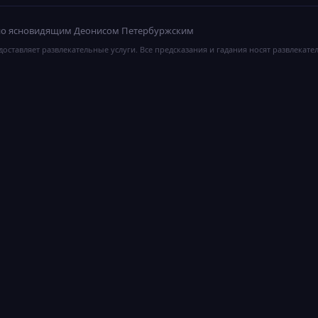
ано ясновидящим Деонисом Петербуржским
оставляет развлекательные услуги. Все предсказания и гадания носят развлекате