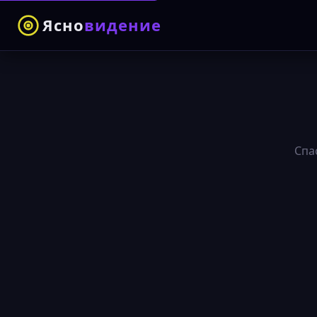
Ясно
видение
Спа