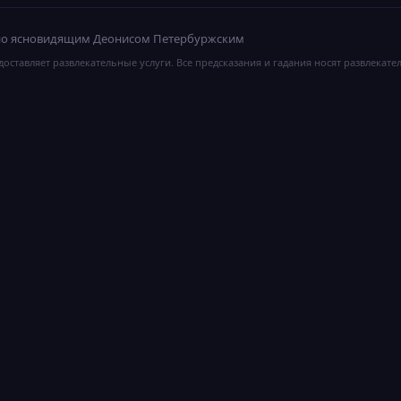
ано ясновидящим Деонисом Петербуржским
оставляет развлекательные услуги. Все предсказания и гадания носят развлекате