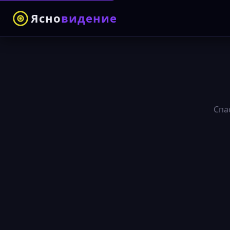
Ясно
видение
Спа