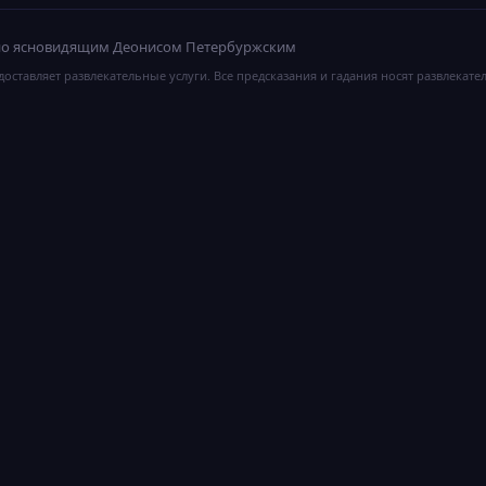
ано ясновидящим Деонисом Петербуржским
оставляет развлекательные услуги. Все предсказания и гадания носят развлекате