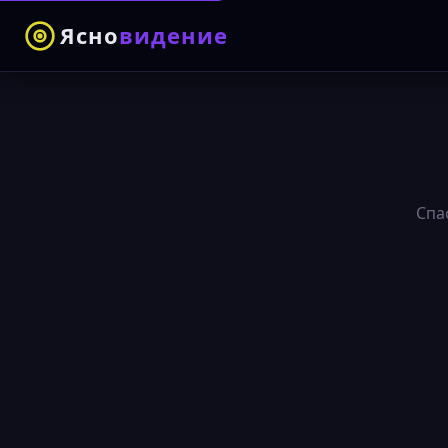
Ясно
видение
Спа