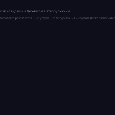
ано ясновидящим Деонисом Петербуржским
оставляет развлекательные услуги. Все предсказания и гадания носят развлекате