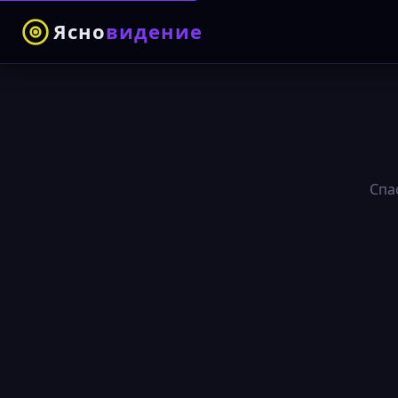
Ясно
видение
Спа