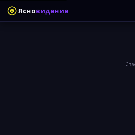
Ясно
видение
Спа