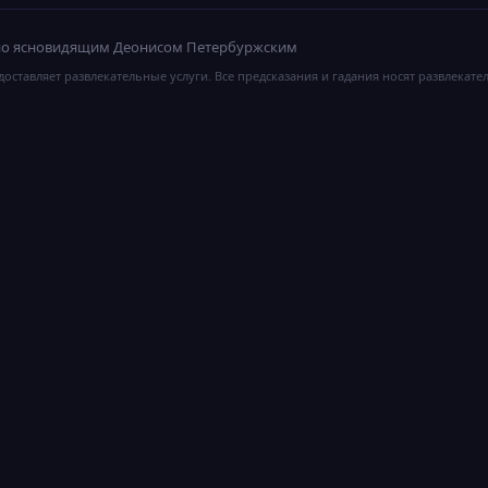
ано ясновидящим Деонисом Петербуржским
оставляет развлекательные услуги. Все предсказания и гадания носят развлекате