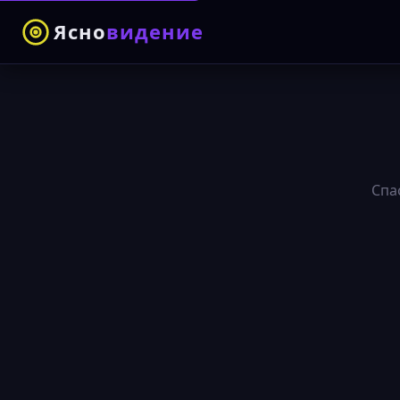
Ясно
видение
Спа