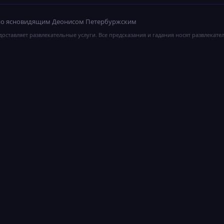
ано ясновидящим Деонисом Петербуржским
оставляет развлекательные услуги. Все предсказания и гадания носят развлекате