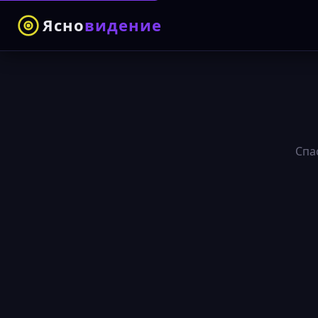
Ясно
видение
Спа