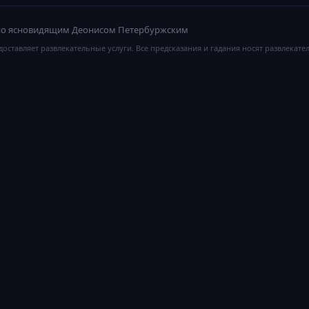
ано ясновидящим Деонисом Петербуржским
оставляет развлекательные услуги. Все предсказания и гадания носят развлекате