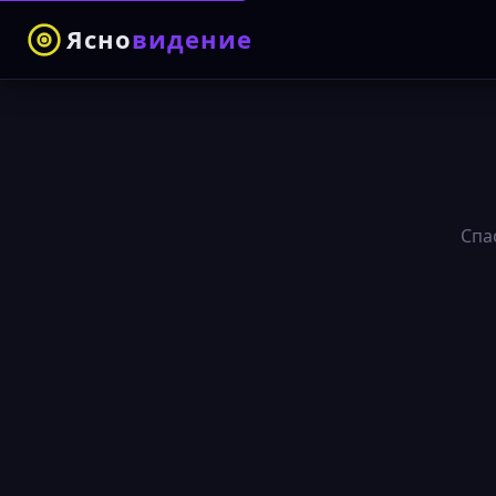
Ясно
видение
Спа