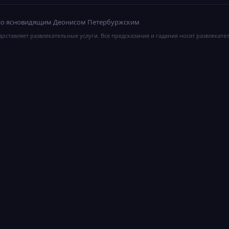
ано ясновидящим Деонисом Петербуржским
оставляет развлекательные услуги. Все предсказания и гадания носят развлекате