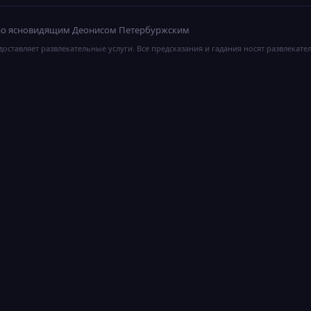
ано ясновидящим Деонисом Петербуржским
оставляет развлекательные услуги. Все предсказания и гадания носят развлекате