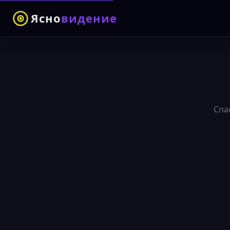
Ясно
видение
Спа