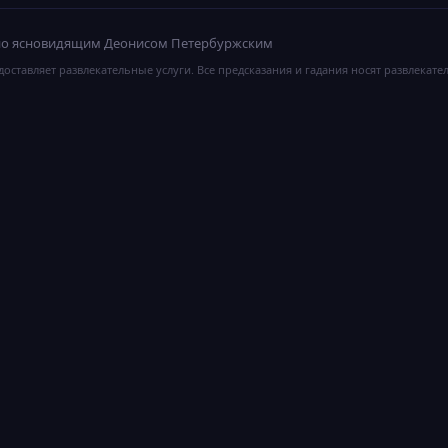
ано ясновидящим Деонисом Петербуржским
оставляет развлекательные услуги. Все предсказания и гадания носят развлекате