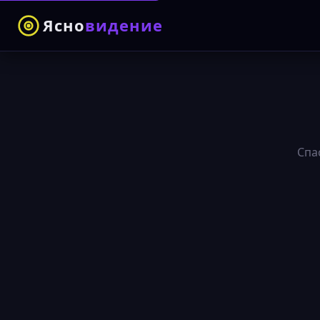
Ясно
видение
Спа