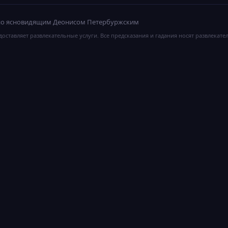
ано ясновидящим Деонисом Петербуржским
оставляет развлекательные услуги. Все предсказания и гадания носят развлекате