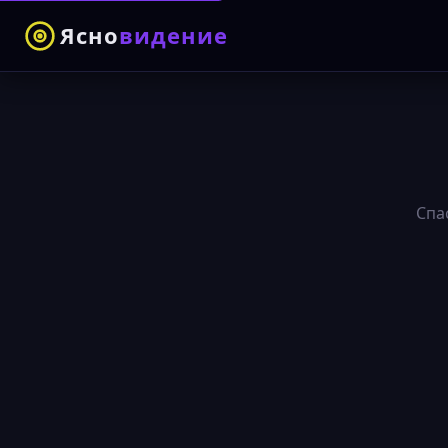
Ясно
видение
Спа