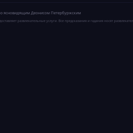
ано ясновидящим Деонисом Петербуржским
оставляет развлекательные услуги. Все предсказания и гадания носят развлекате