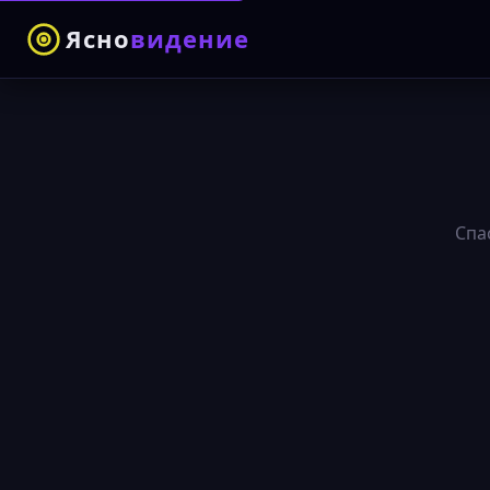
Ясно
видение
Спа