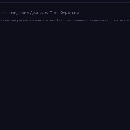
ано ясновидящим Деонисом Петербуржским
оставляет развлекательные услуги. Все предсказания и гадания носят развлекате