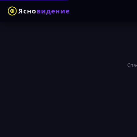
Ясно
видение
Спа