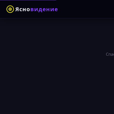
Ясно
видение
Спа