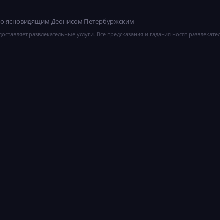
ано ясновидящим Деонисом Петербуржским
оставляет развлекательные услуги. Все предсказания и гадания носят развлекате