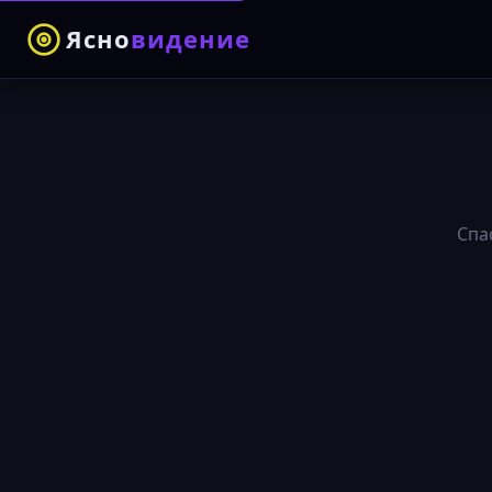
Ясно
видение
Спа