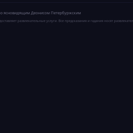
ано ясновидящим Деонисом Петербуржским
оставляет развлекательные услуги. Все предсказания и гадания носят развлекате