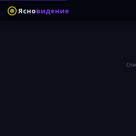
Ясно
видение
Спа