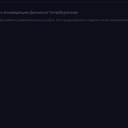
ано ясновидящим Деонисом Петербуржским
оставляет развлекательные услуги. Все предсказания и гадания носят развлекате