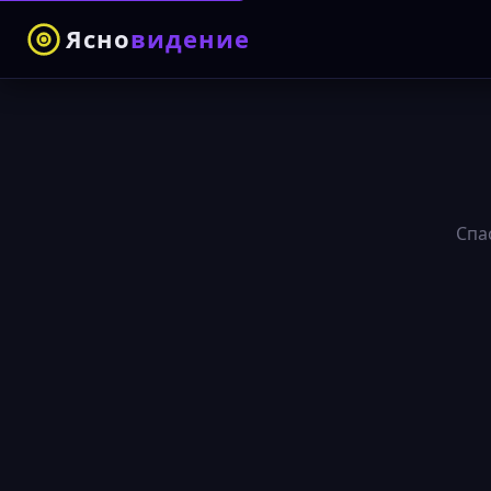
Ясно
видение
Спа