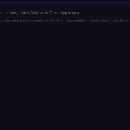
ано ясновидящим Деонисом Петербуржским
оставляет развлекательные услуги. Все предсказания и гадания носят развлекате