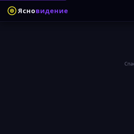
Ясно
видение
Спа