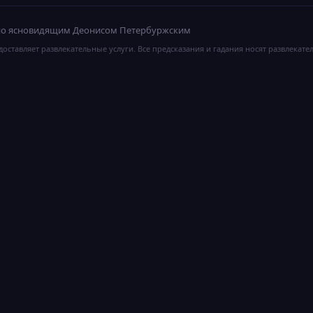
ано ясновидящим Деонисом Петербуржским
оставляет развлекательные услуги. Все предсказания и гадания носят развлекате