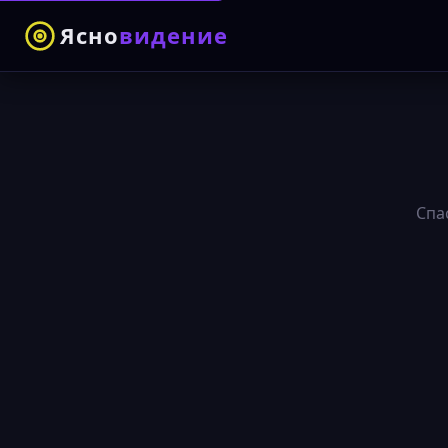
Ясно
видение
Спа