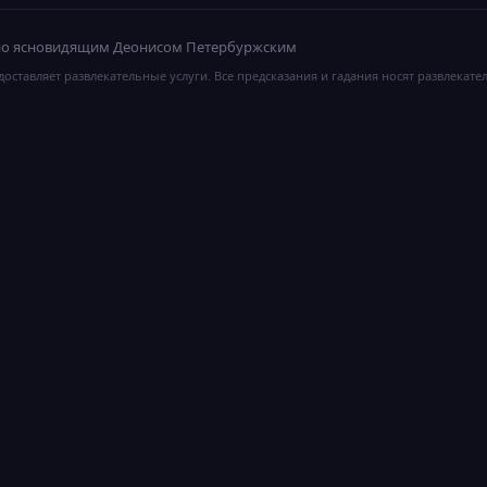
ано ясновидящим Деонисом Петербуржским
оставляет развлекательные услуги. Все предсказания и гадания носят развлекате