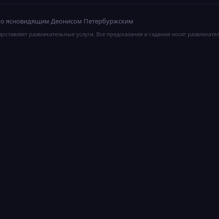
ано ясновидящим Деонисом Петербуржским
оставляет развлекательные услуги. Все предсказания и гадания носят развлекате