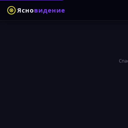
Ясно
видение
Спа