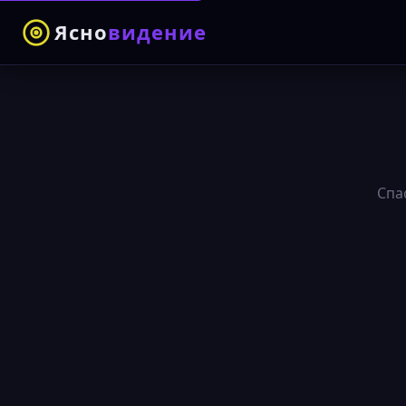
Ясно
видение
Спа