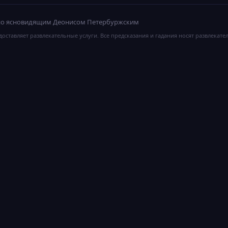
ано ясновидящим Деонисом Петербуржским
оставляет развлекательные услуги. Все предсказания и гадания носят развлекате