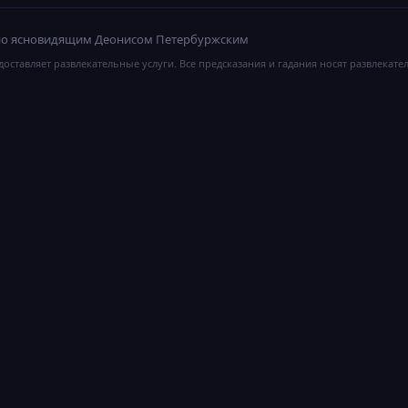
ано ясновидящим Деонисом Петербуржским
оставляет развлекательные услуги. Все предсказания и гадания носят развлекате