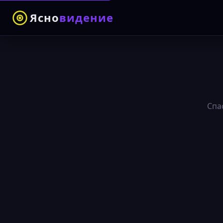
Ясно
видение
Спа