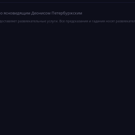
ано ясновидящим Деонисом Петербуржским
оставляет развлекательные услуги. Все предсказания и гадания носят развлекате