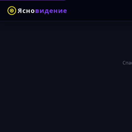
Ясно
видение
Спа