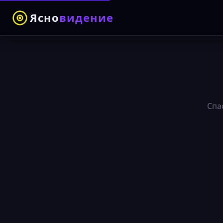
Ясно
видение
Спа