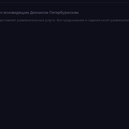
ано ясновидящим Деонисом Петербуржским
оставляет развлекательные услуги. Все предсказания и гадания носят развлекате