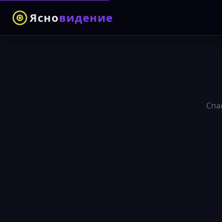
Ясно
видение
Спа