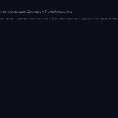
ано ясновидящим Деонисом Петербуржским
оставляет развлекательные услуги. Все предсказания и гадания носят развлекате