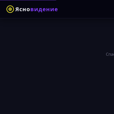
Ясно
видение
Спа