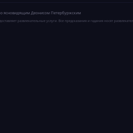
ано ясновидящим Деонисом Петербуржским
оставляет развлекательные услуги. Все предсказания и гадания носят развлекате