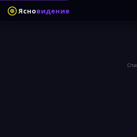
Ясно
видение
Спа