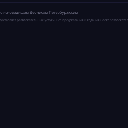
ано ясновидящим Деонисом Петербуржским
оставляет развлекательные услуги. Все предсказания и гадания носят развлекате