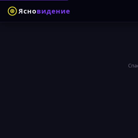
Ясно
видение
Спа