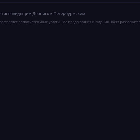
ано ясновидящим Деонисом Петербуржским
оставляет развлекательные услуги. Все предсказания и гадания носят развлекате