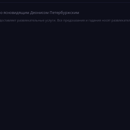
ано ясновидящим Деонисом Петербуржским
оставляет развлекательные услуги. Все предсказания и гадания носят развлекате