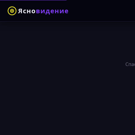
Ясно
видение
Спа