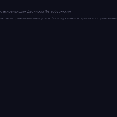
ано ясновидящим Деонисом Петербуржским
оставляет развлекательные услуги. Все предсказания и гадания носят развлекате