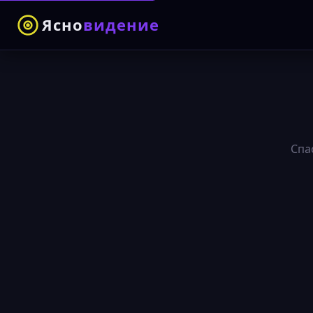
Ясно
видение
Спа