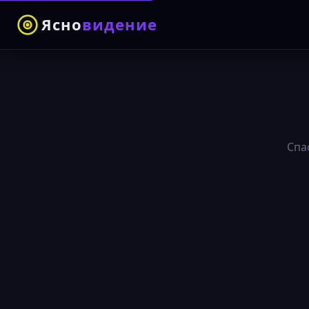
Ясно
видение
Спа