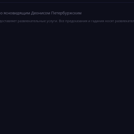
ано ясновидящим Деонисом Петербуржским
оставляет развлекательные услуги. Все предсказания и гадания носят развлекате