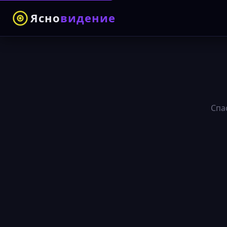
Ясно
видение
Спа