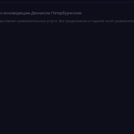
ано ясновидящим Деонисом Петербуржским
оставляет развлекательные услуги. Все предсказания и гадания носят развлекате